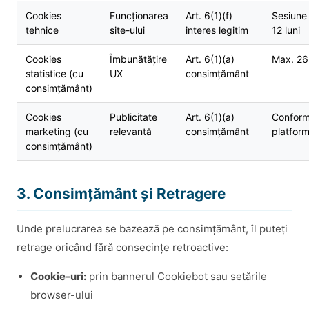
Cookies
Funcționarea
Art. 6(1)(f)
Sesiune
tehnice
site-ului
interes legitim
12 luni
Cookies
Îmbunătățire
Art. 6(1)(a)
Max. 26 
statistice (cu
UX
consimțământ
consimțământ)
Cookies
Publicitate
Art. 6(1)(a)
Confor
marketing (cu
relevantă
consimțământ
platform
consimțământ)
3. Consimțământ și Retragere
Unde prelucrarea se bazează pe consimțământ, îl puteți
retrage oricând fără consecințe retroactive:
Cookie-uri:
prin bannerul Cookiebot sau setările
browser-ului