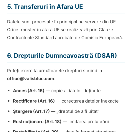
5. Transferuri în Afara UE
Datele sunt procesate în principal pe servere din UE.
Orice transfer în afara UE se realizează prin Clauze
Contractuale Standard aprobate de Comisia Europeană.
6. Drepturile Dumneavoastră (DSAR)
Puteți exercita următoarele drepturi scriind la
office@valisblue.com
:
Acces (Art. 15)
— copie a datelor deținute
Rectificare (Art. 16)
— corectarea datelor inexacte
Ștergere (Art. 17)
— „dreptul de a fi uitat"
Restricționare (Art. 18)
— limitarea prelucrării
Portabilitate (Art. 20)
— date în format structurat