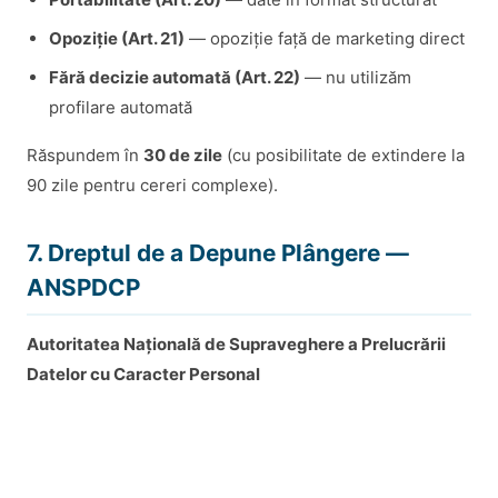
Opoziție (Art. 21)
— opoziție față de marketing direct
Fără decizie automată (Art. 22)
— nu utilizăm
profilare automată
Răspundem în
30 de zile
(cu posibilitate de extindere la
90 zile pentru cereri complexe).
7. Dreptul de a Depune Plângere —
ANSPDCP
Autoritatea Națională de Supraveghere a Prelucrării
Datelor cu Caracter Personal
B-dul G-ral. Gheorghe Magheru 28-30, Sector 1, 010336
București
Email: anspdcp@dataprotection.ro | Web:
www.dataprotection.ro