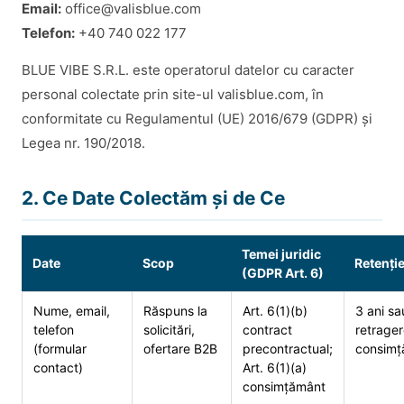
Email:
office@valisblue.com
Telefon:
+40 740 022 177
BLUE VIBE S.R.L. este operatorul datelor cu caracter
personal colectate prin site-ul valisblue.com, în
conformitate cu Regulamentul (UE) 2016/679 (GDPR) și
Legea nr. 190/2018.
2. Ce Date Colectăm și de Ce
Temei juridic
Date
Scop
Retenți
(GDPR Art. 6)
Nume, email,
Răspuns la
Art. 6(1)(b)
3 ani sa
telefon
solicitări,
contract
retrage
(formular
ofertare B2B
precontractual;
consimț
contact)
Art. 6(1)(a)
consimțământ